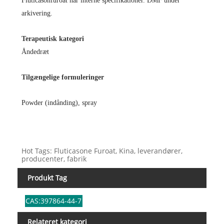
Fluticasonfuroat har interne specifikationer. DMF under
arkivering.
Terapeutisk kategori
Åndedræt
Tilgængelige formuleringer
P
owder (indånding)
,
spray
Hot Tags: Fluticasone Furoat, Kina, leverandører,
producenter, fabrik
Produkt Tag
CAS:397864-44-7
Relateret kategori