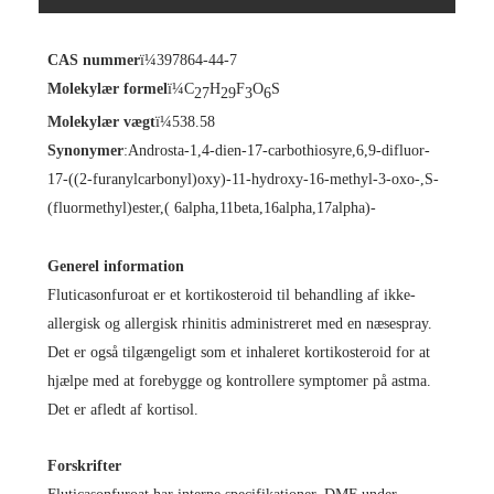
CAS nummer
ï¼397864-44-7
Molekylær formel
ï¼C
H
F
O
S
27
29
3
6
Molekylær vægt
ï¼538.58
Synonymer
:
Androsta-1,4-dien-17-carbothiosyre,6,9-difluor-
17-((2-furanylcarbonyl)oxy)-11-hydroxy-16-methyl-3-oxo-,S-
(fluormethyl)ester,( 6alpha,11beta,16alpha,17alpha)-
Generel information
Fluticasonfuroat er et kortikosteroid til behandling af ikke-
allergisk og allergisk rhinitis administreret med en næsespray.
Det er også tilgængeligt som et inhaleret kortikosteroid for at
hjælpe med at forebygge og kontrollere symptomer på astma.
Det er afledt af kortisol.
Forskrifter