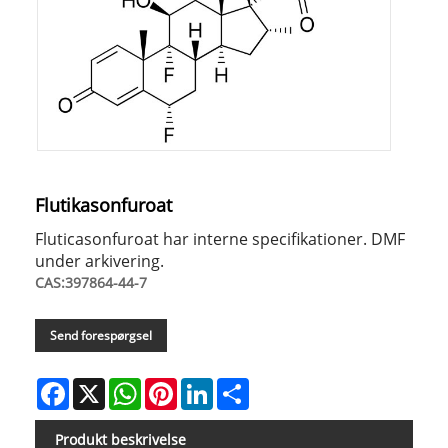
Flutikasonfuroat
Fluticasonfuroat har interne specifikationer. DMF
under arkivering.
CAS:397864-44-7
Send forespørgsel
Facebook
X
WhatsApp
Pinterest
LinkedIn
Share
Produkt beskrivelse