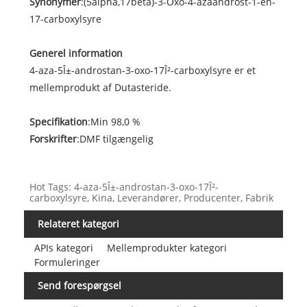
Synonymer
:(5alpha,17beta)-3-Oxo-4-azaandrost-1-en-
17-carboxylsyre
Generel information
4-aza-5Î±-androstan-3-oxo-17Î²-carboxylsyre er et
mellemprodukt af Dutasteride.
Specifikation
:Min 98,0 %
Forskrifter
:DMF tilgængelig
Hot Tags: 4-aza-5Î±-androstan-3-oxo-17Î²-
carboxylsyre, Kina, Leverandører, Producenter, Fabrik
Relateret kategori
APIs kategori
Mellemprodukter kategori
Formuleringer
Send forespørgsel