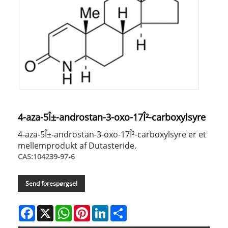
4-aza-5Î±-androstan-3-oxo-17Î²-carboxylsyre
4-aza-5Î±-androstan-3-oxo-17Î²-carboxylsyre er et
mellemprodukt af Dutasteride.
CAS:104239-97-6
Send forespørgsel
Facebook
X
WhatsApp
Pinterest
LinkedIn
Share