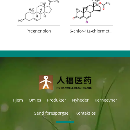
Pregnenolon
6-chlor-1Î±-chlormethyl-3,20-dioxo-pregna-4,6-dien-17Î±-acetoxy
Hjem
Om os
Produkter
Nyheder
Kerneevner
Send forespørgsel
Kontakt os