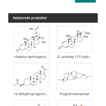
Relaterede produkter
16alpha-Hydroxyprednisolon
21-acetoxy-11Î²-hydroxypregna-1,4,16-trien-3,20-dion
16-dehydropregnenolonacetat (16-DPA)
Pregnenolonacetat