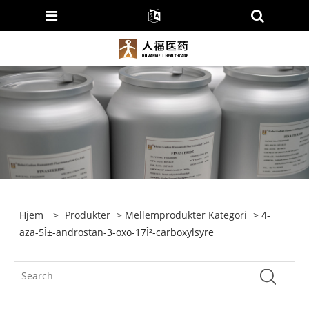
Hjem
>
Produkter
>
Mellemprodukter Kategori
> 4-
aza-5Î±-androstan-3-oxo-17Î²-carboxylsyre