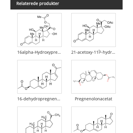
Relaterede produkter
16alpha-Hydroxyprednisolon
21-acetoxy-11Î²-hydroxypregna-1,4,16-trien-3,20-dion
16-dehydropregnenolonacetat (16-DPA)
Pregnenolonacetat