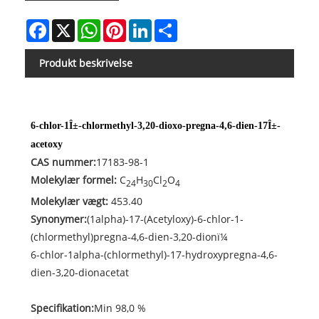
Facebook
X
WhatsApp
Pinterest
LinkedIn
Share
Produkt beskrivelse
6-chlor-1Î±-chlormethyl-3,20-dioxo-pregna-4,6-dien-17Î±-
acetoxy
CAS nummer:
17183-98-1
Molekylær formel:
C
H
Cl
O
24
30
2
4
Molekylær vægt:
453.40
Synonymer:
(1alpha)-17-(Acetyloxy)-6-chlor-1-
(chlormethyl)pregna-4,6-dien-3,20-dionï¼
6-chlor-1alpha-(chlormethyl)-17-hydroxypregna-4,6-
dien-3,20-dionacetat
Specifikation:
Min 98,0 %