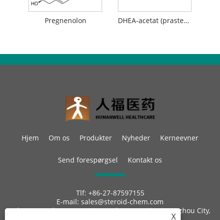
Pregnenolon
DHEA-acetat (prasteronacetat)
Hjem
Om os
Produkter
Nyheder
Kerneevner
Send forespørgsel
Kontakt os
Tlf:
+86-27-87597155
E-mail:
sales@steroid-chem.com
Adresse:
Gedian Economic Development District, E-zhou City,
X
Hubei, Kina.