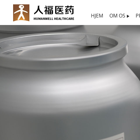
HJEM
OM OS
P