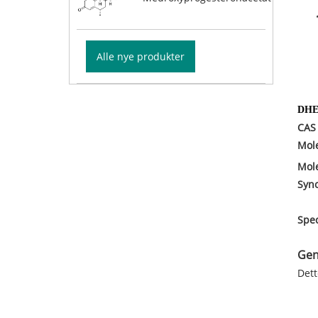
Alle nye produkter
DHEA
CAS
Mole
Mol
Syn
Spec
Gen
Dett