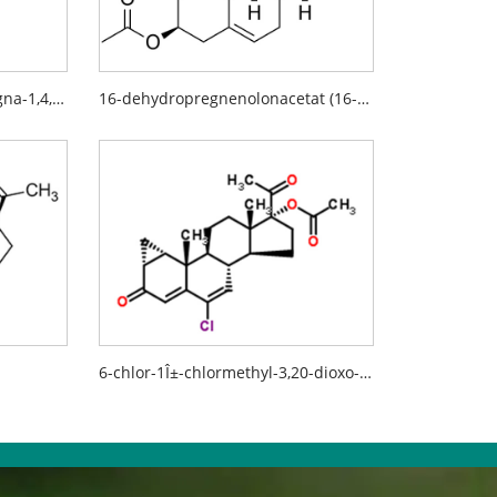
21-acetoxy-11Î²-hydroxypregna-1,4,16-trien-3,20-dion
16-dehydropregnenolonacetat (16-DPA)
6-chlor-1Î±-chlormethyl-3,20-dioxo-pregna-4,6-dien-17Î±-acetoxy