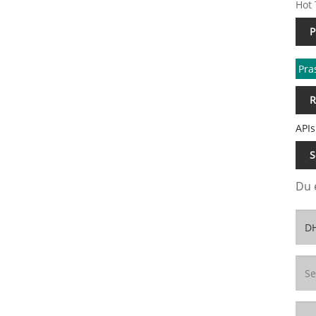
Hot 
P
Pra
R
APIs
S
Du 