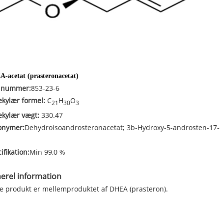
-acetat (prasteronacetat)
 nummer:
853-23-6
kylær formel:
C
H
O
21
30
3
ekylær vægt:
330.47
onymer:
Dehydroisoandrosteronacetat; 3b-Hydroxy-5-androsten-17-
ifikation:
Min 99,0 %
erel information
e produkt er mellemproduktet af DHEA (prasteron).