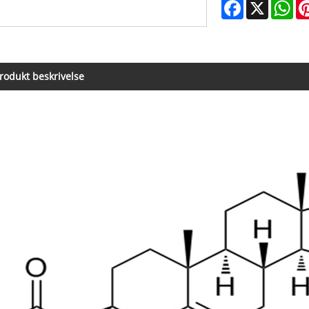
Facebook
X
Wh
rodukt beskrivelse