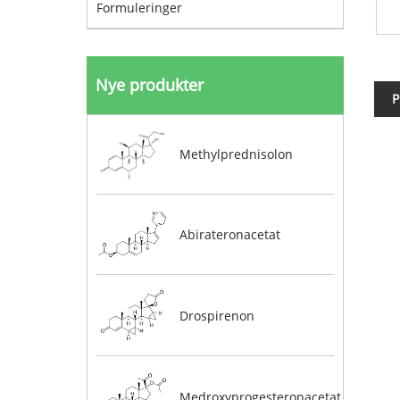
Formuleringer
Nye produkter
P
Methylprednisolon
Abirateronacetat
Drospirenon
Medroxyprogesteronacetat