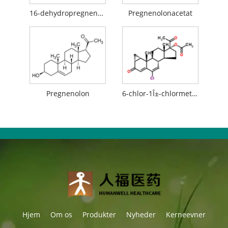
16-dehydropregnenolonacetat (16-DPA)
Pregnenolonacetat
Pregnenolon
6-chlor-1Î±-chlormethyl-3,20-dioxo-pregna-4,6-dien-17Î±-acetoxy
Hjem
Om os
Produkter
Nyheder
Kerneevner