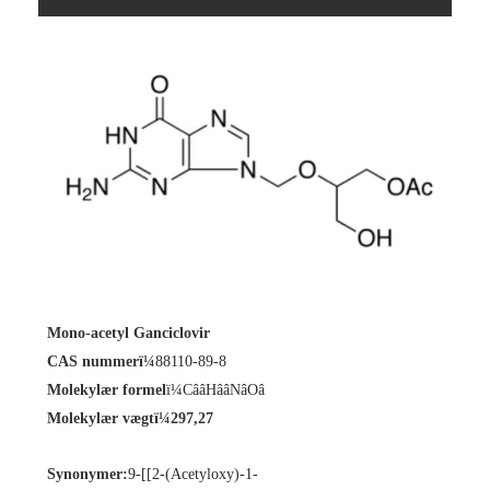
Mono-acetyl Ganciclovir
CAS nummerï¼
88110-89-8
Molekylær formel
ï¼CââHââNâOâ
Molekylær vægt
ï¼297,27
Synonymer
:
9-[[2-(Acetyloxy)-1-