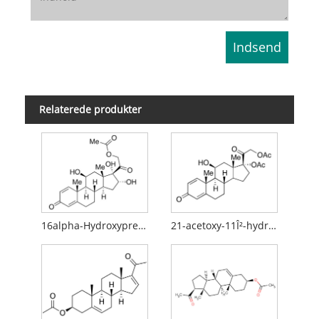
Relaterede produkter
16alpha-Hydroxyprednisolon
21-acetoxy-11Î²-hydroxypregna-1,4,16-trien-3,20-dion